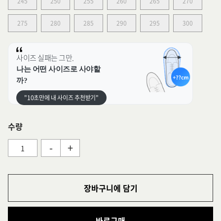
245
250
255
260
265
270
275
280
285
290
295
300
사이즈 실패는 그만.
나는 어떤 사이즈로 사야할
까?
"10초만에 내 사이즈 추천받기"
수량
-
+
장바구니에 담기
바로구매