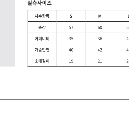
실측사이즈
치수항목
S
M
총장
57
60
6
어깨너비
35
36
4
가슴단면
40
42
4
소매길이
19
21
2