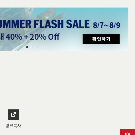
링크복사
(
0
)