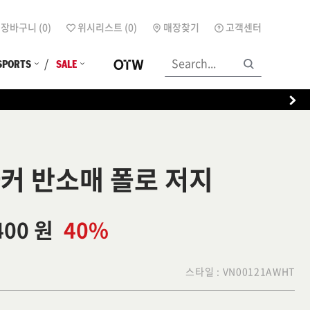
장바구니 (
0
)
위시리스트 (
0
)
매장찾기
고객센터
SPORTS
SALE
사커 반소매 폴로 저지
400 원
40%
스타일 :
VN00121AWHT