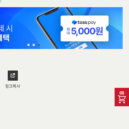
청
링크복사
(
0
)