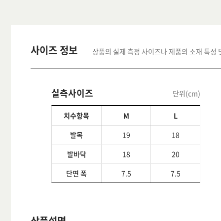
사이즈 정보
상품의 실제 측정 사이즈나 제품의 소재 특성 
실측사이즈
단위(cm)
치수항목
M
L
발목
19
18
발바닥
18
20
단면 폭
7.5
7.5
상품설명