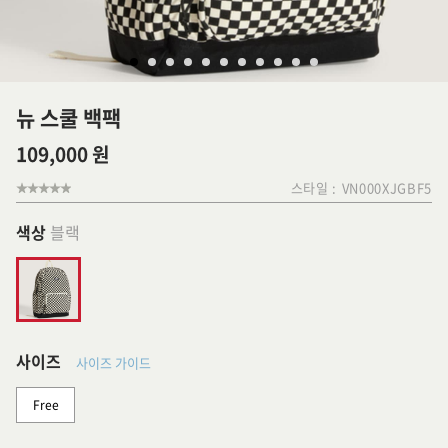
뉴 스쿨 백팩
109,000 원
스타일 :
VN000XJGBF5
색상
블랙
사이즈
사이즈 가이드
Free