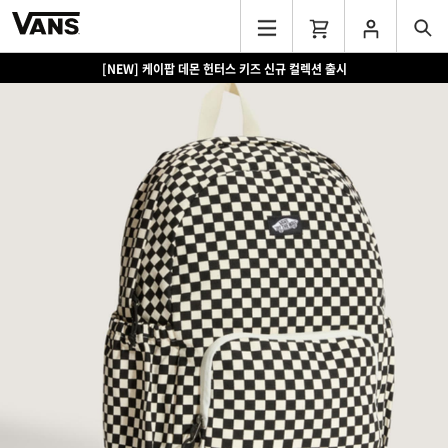
[NEW] 케이팝 데몬 헌터스 키즈 신규 컬렉션 출시