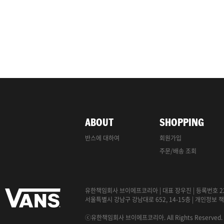
ABOUT
SHOPPING
반스에 대하여
회원가입
주문/배송 조회
유한책임회사 브이에프코리아
|
대표 장우진
|
등록번호 22
서울특별시 강남구 강남대로 652, 14-15층
|
개인정보
책
ⓒ유한책임회사 브이에프코리아. All Rights Reserved.