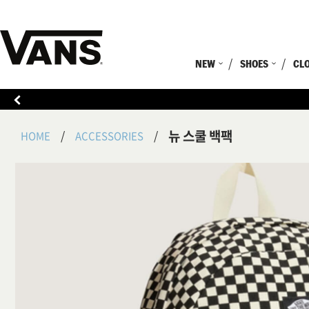
NEW
SHOES
CL
뉴 스쿨 백팩
HOME
ACCESSORIES