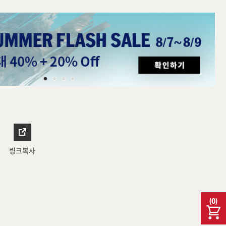
링크복사
(
0
)