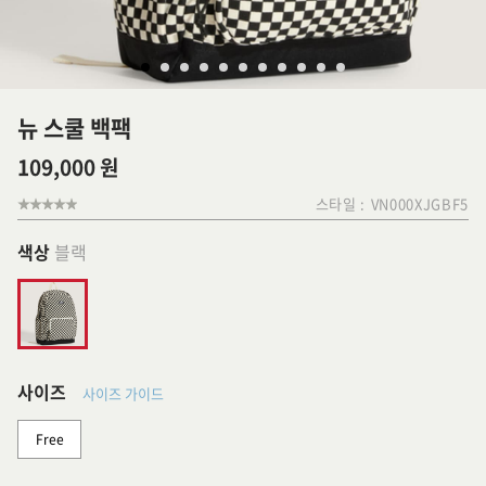
뉴 스쿨 백팩
109,000 원
스타일 :
VN000XJGBF5
색상
블랙
사이즈
사이즈 가이드
Free