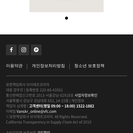
|
|
이용약관
개인정보처리방침
청소년 보호정책
유한책임회사 브이에프코리아
대표 장우진
|
등록번호 220-88-43561
통신판매업신고번호 2013-서울강남-02918호
사업자정보확인
서울특별시 강남구 강남대로 652, 14-15층
|
개인정보
책임자 심재형
|
고객센터(평일 09:00 ~ 18:00) 1522-1882
이메일
Vanskr_online@vfc.com
ⓒ유한책임회사 브이에프코리아. All Rights Reserved.
California Transparency in Supply Chain Act of 2010
소비자피해 보증보험
가입확인