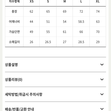
치수항목
XS
S
M
L
XL
총장
62
65
69
72
74
어깨너비
44
51
54
58.5
63
가슴단면
49
55
61
66
70
소매길이
26
26.5
27
28.5
29
상품설명
상품리뷰(0)
세탁방법/취급시 주의사항
배송/반품/교환 안내