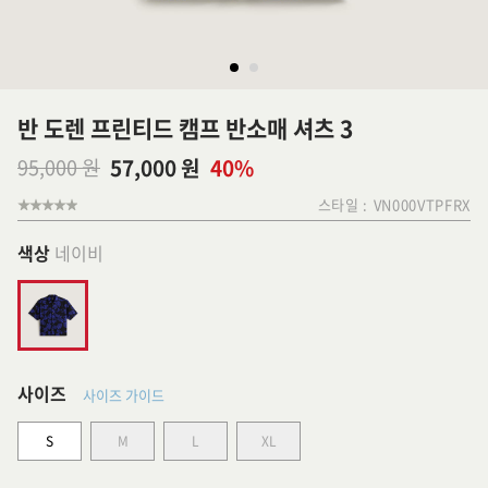
반 도렌 프린티드 캠프 반소매 셔츠 3
95,000 원
57,000 원
40%
스타일 :
VN000VTPFRX
색상
네이비
사이즈
사이즈 가이드
S
M
L
XL