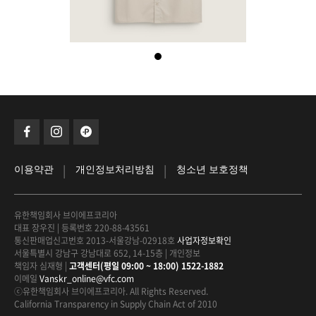
|
|
이용약관
개인정보처리방침
청소년 보호정책
유한책임회사 브이에프코리아
대표 장우진
|
등록번호 220-88-43561
통신판매업신고번호 2013-서울강남-02918호
사업자정보확인
서울특별시 강남구 강남대로 652, 14-15층
|
개인정보
책임자 심재형
|
고객센터(평일 09:00 ~ 18:00) 1522-1882
이메일
Vanskr_online@vfc.com
ⓒ유한책임회사 브이에프코리아. All Rights Reserved.
California Transparency in Supply Chain Act of 2010