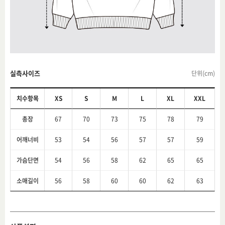
실측사이즈
단위(cm)
치수항목
XS
S
M
L
XL
XXL
총장
67
70
73
75
78
79
어깨너비
53
54
56
57
57
59
가슴단면
54
56
58
62
65
65
소매길이
56
58
60
60
62
63