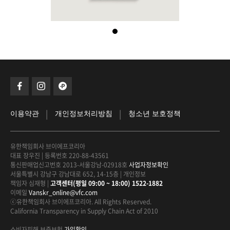
|
|
이용약관
개인정보처리방침
청소년 보호정책
유한책임회사 브이에프코리아
대표 장우진
|
등록번호 220-88-43561
통신판매업신고번호 2013-서울강남-02918호
사업자정보확인
서울특별시 강남구 강남대로 652, 14-15층
|
개인정보
책임자 심재형
|
고객센터(평일 09:00 ~ 18:00) 1522-1882
이메일
Vanskr_online@vfc.com
ⓒ유한책임회사 브이에프코리아. All Rights Reserved.
California Transparency in Supply Chain Act of 2010
소비자피해 보증보험
가입확인