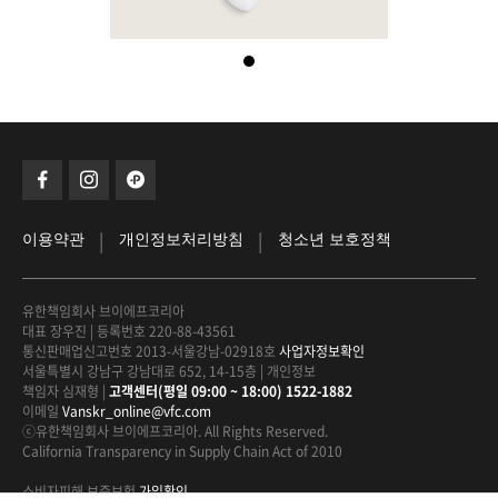
|
|
이용약관
개인정보처리방침
청소년 보호정책
유한책임회사 브이에프코리아
대표 장우진
|
등록번호 220-88-43561
통신판매업신고번호 2013-서울강남-02918호
사업자정보확인
서울특별시 강남구 강남대로 652, 14-15층
|
개인정보
책임자 심재형
|
고객센터(평일 09:00 ~ 18:00) 1522-1882
이메일
Vanskr_online@vfc.com
ⓒ유한책임회사 브이에프코리아. All Rights Reserved.
California Transparency in Supply Chain Act of 2010
소비자피해 보증보험
가입확인