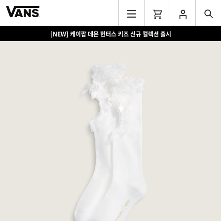
[NEW] 케이팝 데몬 헌터스 키즈 신규 컬렉션 출시
[EVENT] 15만원 이상 구매 시 쿨러백 증정