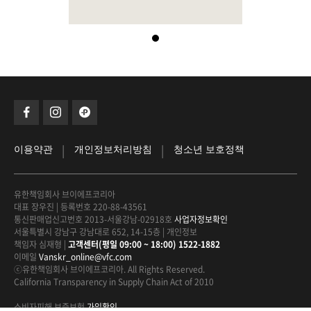
|
|
이용약관
개인정보처리방침
청소년 보호정책
유한책임회사 브이에프코리아
대표 장우진
|
등록번호 220-88-43561
통신판매업신고번호 2013-서울강남-02918호
사업자정보확인
서울특별시 강남구 강남대로 652, 14-15층
|
개인정보
책임자 심재형
|
고객센터(평일 09:00 ~ 18:00) 1522-1882
이메일
Vanskr_online@vfc.com
ⓒ유한책임회사 브이에프코리아. All Rights Reserved.
California Transparency in Supply Chain Act of 2010
소비자피해 보증보험
가입확인