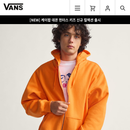
[NEW] 케이팝 데몬 헌터스 키즈 신규 컬렉션 출시