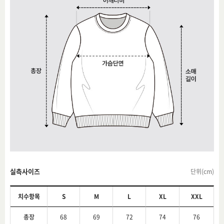
실측사이즈
단위(cm)
치수항목
S
M
L
XL
XXL
총장
68
69
72
74
76