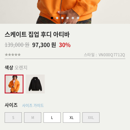
스케이트 집업 후디 아티바
139,000 원
97,300 원
30%
스타일 :
VN000Q7712Q
색상
오렌지
사이즈
사이즈 가이드
S
M
L
XL
XXL