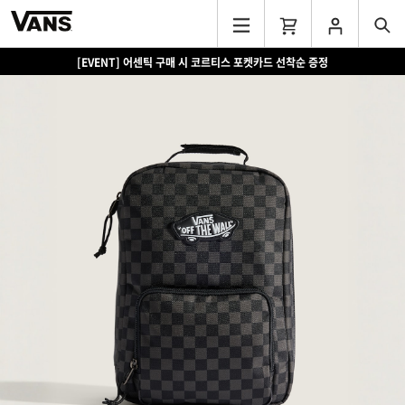
[EVENT] 어센틱 구매 시 코르티스 포켓카드 선착순 증정
[EVENT] 15만원 이상 구매 시 쿨러백 증정