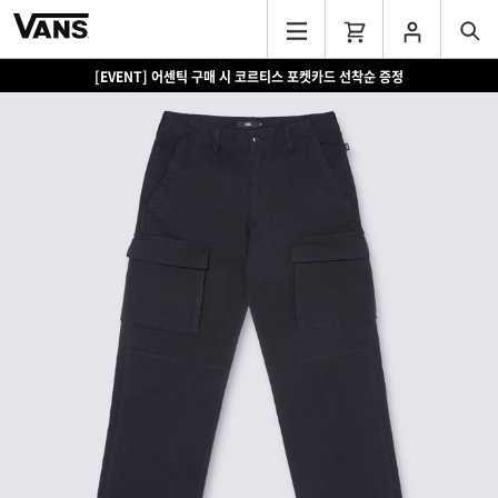
[EVENT] 어센틱 구매 시 코르티스 포켓카드 선착순 증정
[EVENT] 15만원 이상 구매 시 쿨러백 증정