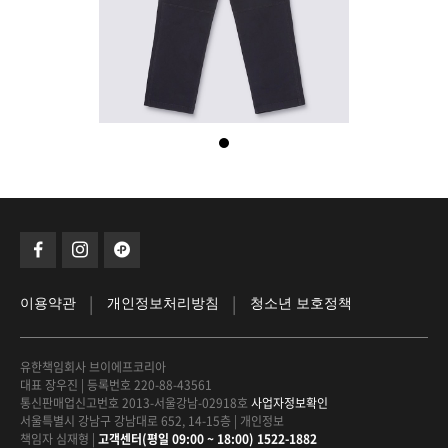
|
|
이용약관
개인정보처리방침
청소년 보호정책
유한책임회사 브이에프코리아
대표 장우진
|
등록번호 220-88-43561
통신판매업신고번호 2013-서울강남-02918호
사업자정보확인
서울특별시 강남구 강남대로 652, 14-15층
|
개인정보
책임자 심재형
|
고객센터(평일 09:00 ~ 18:00) 1522-1882