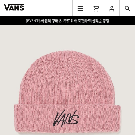
[EVENT] 어센틱 구매 시 코르티스 포켓카드 선착순 증정
[EVENT] 15만원 이상 구매 시 쿨러백 증정