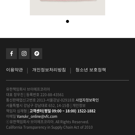
|
|
이용약관
개인정보처리방침
청소년 보호정책
유한책임회사 브이에프코리아
대표 장우진
|
등록번호 220-88-43561
통신판매업신고번호 2013-서울강남-02918호
사업자정보확인
서울특별시 강남구 강남대로 652, 14-15층
|
개인정보
책임자 심재형
|
고객센터(평일 09:00 ~ 18:00) 1522-1882
이메일
Vanskr_online@vfc.com
ⓒ유한책임회사 브이에프코리아. All Rights Reserved.
California Transparency in Supply Chain Act of 2010