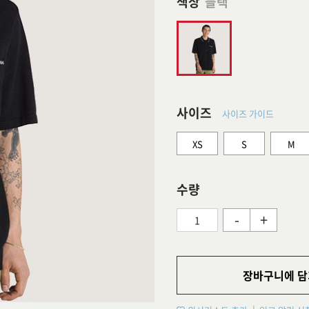
색상
블랙
사이즈
사이즈 가이드
XS
S
M
수량
-
+
장바구니에 담