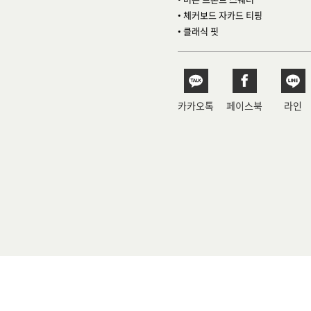
• 체커보드 자카드 티핑
• 클래식 핏
카카오톡
페이스북
라인