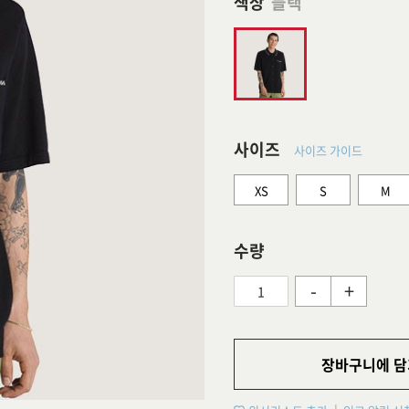
색상
블랙
사이즈
사이즈 가이드
XS
S
M
수량
-
+
장바구니에 담