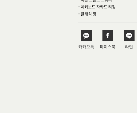
• 체커보드 자카드 티핑
• 클래식 핏
카카오톡
페이스북
라인