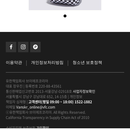
|
|
이용약관
개인정보처리방침
청소년 보호정책
유한책임회사 브이에프코리아
대표 장우진
|
등록번호 220-88-43561
통신판매업신고번호 2013-서울강남-02918호
사업자정보확인
서울특별시 강남구 강남대로 652, 14-15층
|
개인정보
책임자 심재형
|
고객센터(평일 09:00 ~ 18:00) 1522-1882
이메일
Vanskr_online@vfc.com
ⓒ유한책임회사 브이에프코리아. All Rights Reserved.
California Transparency in Supply Chain Act of 2010
소비자피해 보증보험
가입확인