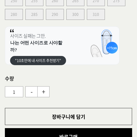
250
255
260
265
270
275
280
285
290
300
310
사이즈 실패는 그만.
나는 어떤 사이즈로 사야할
까?
"10초만에 내 사이즈 추천받기"
수량
-
+
장바구니에 담기
바로구매