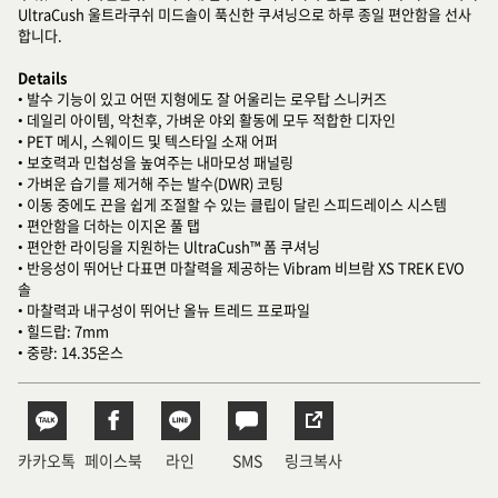
UltraCush 울트라쿠쉬 미드솔이 푹신한 쿠셔닝으로 하루 종일 편안함을 선사
합니다.
Details
• 발수 기능이 있고 어떤 지형에도 잘 어울리는 로우탑 스니커즈
• 데일리 아이템, 악천후, 가벼운 야외 활동에 모두 적합한 디자인
• PET 메시, 스웨이드 및 텍스타일 소재 어퍼
• 보호력과 민첩성을 높여주는 내마모성 패널링
• 가벼운 습기를 제거해 주는 발수(DWR) 코팅
• 이동 중에도 끈을 쉽게 조절할 수 있는 클립이 달린 스피드레이스 시스템
• 편안함을 더하는 이지온 풀 탭
• 편안한 라이딩을 지원하는 UltraCush™ 폼 쿠셔닝
• 반응성이 뛰어난 다표면 마찰력을 제공하는 Vibram 비브람 XS TREK EVO
솔
• 마찰력과 내구성이 뛰어난 올뉴 트레드 프로파일
• 힐드랍: 7mm
• 중량: 14.35온스
카카오톡
페이스북
라인
SMS
링크복사