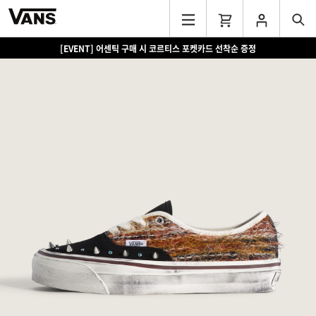
[EVENT] 어센틱 구매 시 코르티스 포켓카드 선착순 증정
[EVENT] 15만원 이상 구매 시 쿨러백 증정