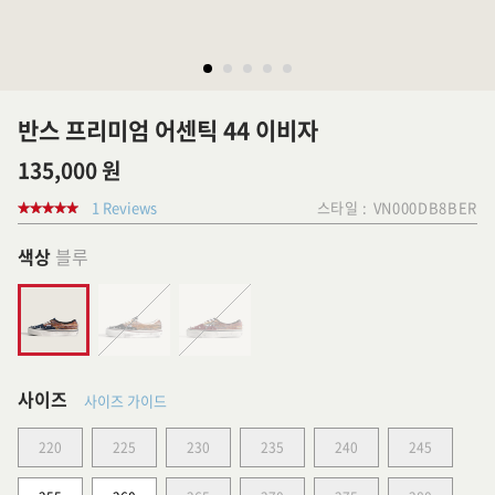
반스 프리미엄 어센틱 44 이비자
135,000 원
1 Reviews
스타일 :
VN000DB8BER
색상
블루
사이즈
사이즈 가이드
220
225
230
235
240
245