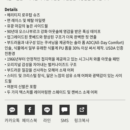
Details
• 헤리티지 로우탑 슈즈
• 면 레이스 및 메탈 아일렛
• 유광 마감의 높은 사이드월
• 90년대 오스나부르크 강화 아웃솔에 영감을 받은 폭싱 테이프
• 업그레이드된 풋베드와 향상된 구조가 더욱 완벽한 핏 연출
• 부드러움과 내구성 있는 쿠셔닝을 제공하는 솔라 폼 ADC(All-Day Comfort)
인솔, 식물에서 일부 유래한 식물계 PU 폼을 30% 이상 써서 제작. USDA 인증
친환경
• 1966년부터 안정적인 접지력을 제공하고 있는 시그니처 와플 아웃솔 패턴
• 오리지널 감성을 자아내는 벌커나이즈드 구조
• 부드러운 질감을 선사하는 모헤어 소재 어퍼
• 스터드 및 크리스털 장식, 닳은 느낌의 섬유 소재 어퍼와 광택감이 있는 사이
드월
• 여분의 신발끈 포함
• 두 가지 텍스처를 레이어링한 스웨이드 및 캔버스 소재 어퍼
카카오톡
페이스북
라인
SMS
링크복사