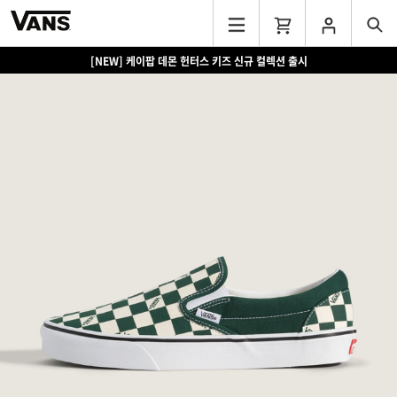
[NEW] 케이팝 데몬 헌터스 키즈 신규 컬렉션 출시