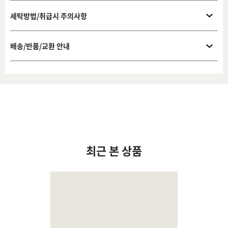
세탁방법/취급시 주의사항
배송/반품/교환 안내
최근 본 상품