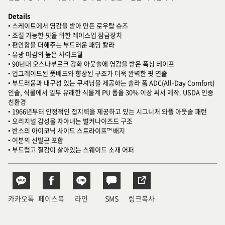
Details
• 스케이트에서 영감을 받아 만든 로우탑 슈즈
• 조절 가능한 핏을 위한 레이스업 잠금장치
• 편안함을 더해주는 부드러운 패딩 칼라
• 유광 마감의 높은 사이드월
• 90년대 오스나부르크 강화 아웃솔에 영감을 받은 폭싱 테이프
• 업그레이드된 풋베드와 향상된 구조가 더욱 완벽한 핏 연출
• 부드러움과 내구성 있는 쿠셔닝을 제공하는 솔라 폼 ADC(All-Day Comfort)
인솔, 식물에서 일부 유래한 식물계 PU 폼을 30% 이상 써서 제작. USDA 인증
친환경
• 1966년부터 안정적인 접지력을 제공하고 있는 시그니처 와플 아웃솔 패턴
• 오리지널 감성을 자아내는 벌커나이즈드 구조
• 반스의 아이코닉 사이드 스트라이프™ 배지
• 여분의 신발끈 포함
• 부드럽고 질감이 살아있는 스웨이드 소재 어퍼
카카오톡
페이스북
라인
SMS
링크복사