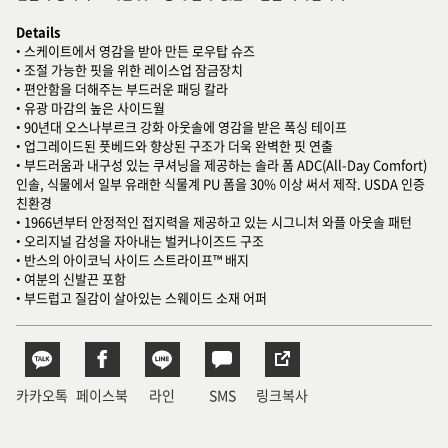
Details
• 스케이트에서 영감을 받아 만든 로우탑 슈즈
• 조절 가능한 핏을 위한 레이스업 잠금장치
• 편안함을 더해주는 부드러운 패딩 칼라
• 유광 마감의 높은 사이드월
• 90년대 오스나부르크 강화 아웃솔에 영감을 받은 폭싱 테이프
• 업그레이드된 풋베드와 향상된 구조가 더욱 완벽한 핏 연출
• 부드러움과 내구성 있는 쿠셔닝을 제공하는 솔라 폼 ADC(All-Day Comfort)
인솔, 식물에서 일부 유래한 식물계 PU 폼을 30% 이상 써서 제작. USDA 인증
친환경
• 1966년부터 안정적인 접지력을 제공하고 있는 시그니처 와플 아웃솔 패턴
• 오리지널 감성을 자아내는 벌커나이즈드 구조
• 반스의 아이코닉 사이드 스트라이프™ 배지
• 여분의 신발끈 포함
• 부드럽고 질감이 살아있는 스웨이드 소재 어퍼
카카오톡
페이스북
라인
SMS
링크복사