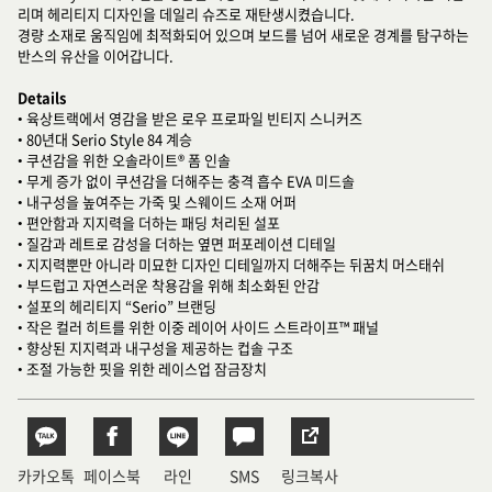
리며 헤리티지 디자인을 데일리 슈즈로 재탄생시켰습니다.
경량 소재로 움직임에 최적화되어 있으며 보드를 넘어 새로운 경계를 탐구하는
반스의 유산을 이어갑니다.
Details
• 육상트랙에서 영감을 받은 로우 프로파일 빈티지 스니커즈
• 80년대 Serio Style 84 계승
• 쿠션감을 위한 오솔라이트® 폼 인솔
• 무게 증가 없이 쿠션감을 더해주는 충격 흡수 EVA 미드솔
• 내구성을 높여주는 가죽 및 스웨이드 소재 어퍼
• 편안함과 지지력을 더하는 패딩 처리된 설포
• 질감과 레트로 감성을 더하는 옆면 퍼포레이션 디테일
• 지지력뿐만 아니라 미묘한 디자인 디테일까지 더해주는 뒤꿈치 머스태쉬
• 부드럽고 자연스러운 착용감을 위해 최소화된 안감
• 설포의 헤리티지 “Serio” 브랜딩
• 작은 컬러 히트를 위한 이중 레이어 사이드 스트라이프™ 패널
• 향상된 지지력과 내구성을 제공하는 컵솔 구조
• 조절 가능한 핏을 위한 레이스업 잠금장치
카카오톡
페이스북
라인
SMS
링크복사