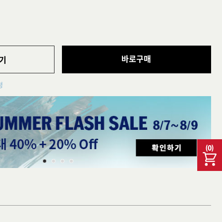
바로구매
기
청
(
0
)