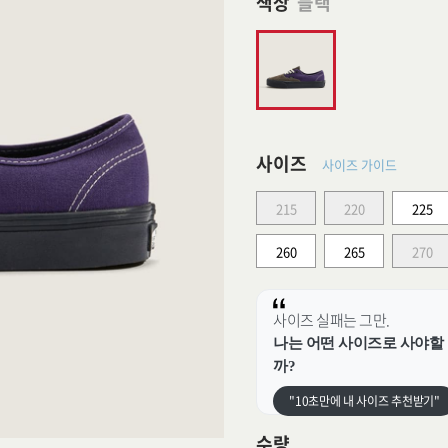
색상
블랙
사이즈
사이즈 가이드
215
220
225
260
265
270
사이즈 실패는 그만.
나는 어떤 사이즈로 사야할
까?
"10초만에 내 사이즈 추천받기"
수량