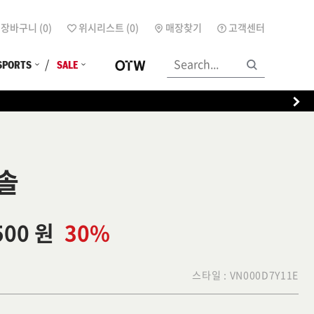
장바구니 (
0
)
위시리스트 (
0
)
매장찾기
고객센터
SPORTS
SALE
솔
500 원
30%
스타일 :
VN000D7Y11E