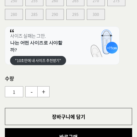
250
255
260
265
270
275
280
285
290
295
300
사이즈 실패는 그만.
나는 어떤 사이즈로 사야할
까?
"10초만에 내 사이즈 추천받기"
수량
-
+
장바구니에 담기
바로구매