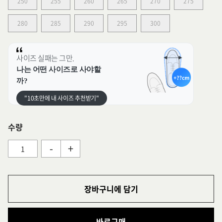
250
255
260
265
270
275
280
285
290
295
300
사이즈 실패는 그만.
나는 어떤 사이즈로 사야할
까?
"10초만에 내 사이즈 추천받기"
수량
-
+
장바구니에 담기
바로구매