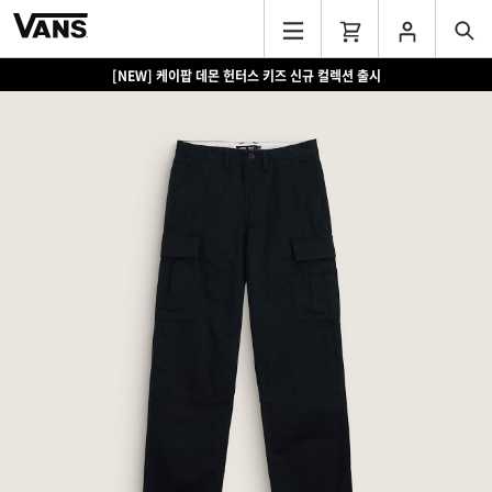
[NEW] 케이팝 데몬 헌터스 키즈 신규 컬렉션 출시
[EVENT] 15만원 이상 구매 시 쿨러백 증정