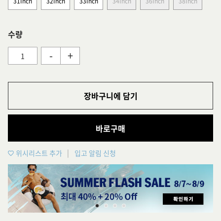
31Inch
32Inch
33Inch
34Inch
36Inch
38Inch
수량
-
+
장바구니에 담기
바로구매
위시리스트 추가
입고 알림 신청