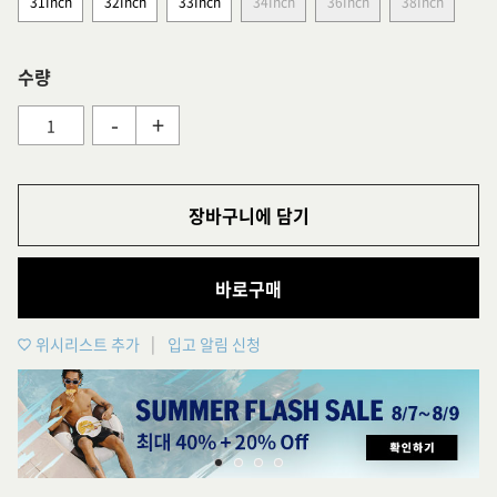
31Inch
32Inch
33Inch
34Inch
36Inch
38Inch
수량
-
+
장바구니에 담기
바로구매
위시리스트 추가
입고 알림 신청