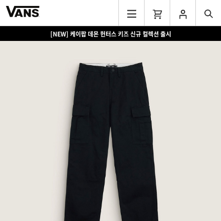
[NEW] 케이팝 데몬 헌터스 키즈 신규 컬렉션 출시
[EVENT] 15만원 이상 구매 시 쿨러백 증정